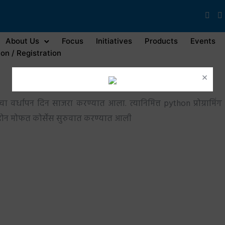
About Us
Focus
Initiatives
Products
Events
on / Registration
×
ेचा वर्धापन दिन साजरा करण्यात आला. त्यानिमित्त python प्रोग्रामि
ोन मोफत कोर्सेस सुरुवात करण्यात आली