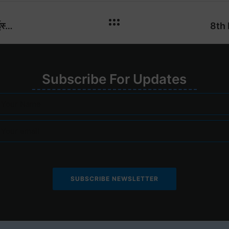
29-30/4/2023: वारली आणि मधुबनी पेंटिंग व इन्स्टंट आईस्क्रीम आणि सरबत प्रीमिक्सचे प्रशिक्षण शिबिर
Su
bscribe
For
Upd
ates