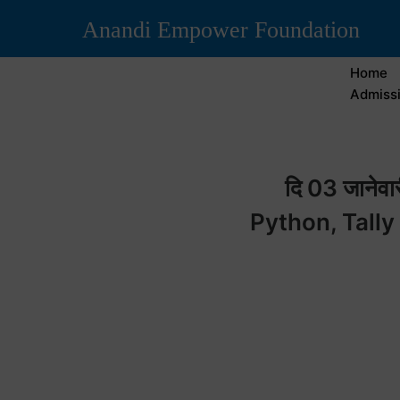
Anandi Empower Foundation
Home
Admissi
दि 03 जानेवारी
Python, Tally p