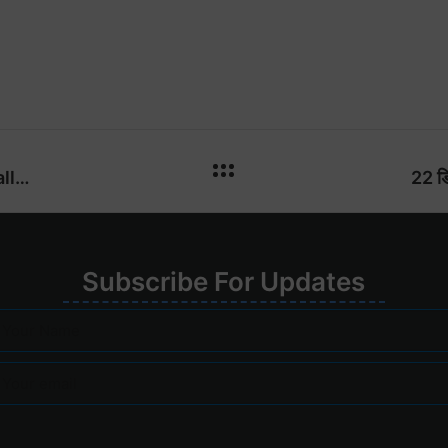
08 मार्च 2024 : जागतिक महिला दिनानिमित्त CCC आणि Tally prime with GST कोर्सेसचा शुभारंभ
Su
bscribe
For
Upd
ates